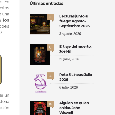
s. En
Últimas entradas
entos
e una
Lecturas junto al
2
 los
fuego: Agosto-
Septiembre 2026
odéis
).
3 agosto, 2026
El traje del muerto.
6
Joe Hill
21 julio, 2026
Reto 5 Líneas: Julio
4
2026
6 julio, 2026
de un
storia
Alguien en quien
10
ación
anidar. John
Wiswell