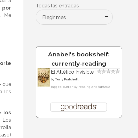
dar a
Todas las entradas
 por
a. Me
Elegir mes
Anabel's bookshelf:
currently-reading
orte
El Atlético Invisible
by
Terry Pratchett
o que
tagged: currently-reading and fantasía
á los
 los
e Los
rolla
caso)