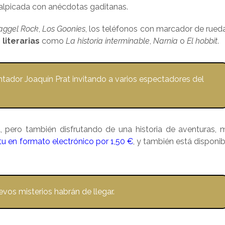
a salpicada con anécdotas gaditanas.
aggel Rock
,
Los Goonies
, los teléfonos con marcador de rued
literarias
como
La historia interminable
,
Narnia
o
El hobbit
.
entador Joaquín Prat invitando a varios espectadores del
a, pero también disfrutando de una historia de aventuras, 
tu en formato electrónico por 1,50 €
, y también está disponib
vos misterios habrán de llegar.