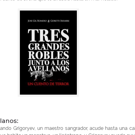
lanos:
 cuando Grigoryev, un maestro sangrador, acude hasta una c