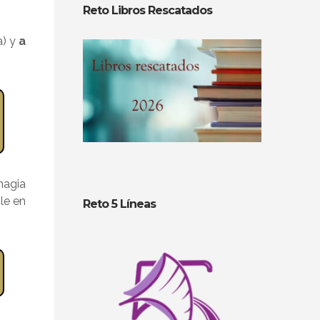
Reto Libros Rescatados
a) y
a
magia
le en
Reto 5 Líneas