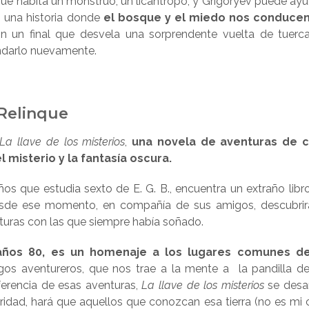
ue habita un monstruo, un licántropo, y Grigoryev puede ayu
 una historia donde
el bosque y el miedo nos conducen
 un final que desvela una sorprendente vuelta de tuerc
ndarlo nuevamente.
 Relinque
La llave de los misterios
,
una novela de aventuras de c
l misterio y la fantasía oscura.
s que estudia sexto de E. G. B., encuentra un extraño libr
esde ese momento, en compañía de sus amigos, descubrir
enturas con las que siempre había soñado.
 años 80, es un homenaje a los lugares comunes de
os aventureros, que nos trae a la mente a la pandilla d
iferencia de esas aventuras,
La llave de los misterios
se desar
uridad, hará que aquellos que conozcan esa tierra (no es mi 