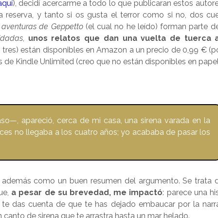
aquí
), decidí acercarme a todo lo que publicaran estos autore
 reserva, y tanto si os gusta el terror como si no, dos cu
 aventuras de Geppetto
(el cual no he leído) forman parte d
vidadas
,
unos relatos que dan una vuelta de tuerca a
os tres) están disponibles en Amazon a un precio de 0,99 € (p
és de Kindle Unlimited (creo que no están disponibles en papel
o—, apareció, cerca de mi casa, una sirena varada en la
ces no llegaba a los cuatro años; yo acababa de pasar los
ona además como un buen resumen del argumento. Se trata 
ue,
a pesar de su brevedad, me impactó
: parece una hi
l y te das cuenta de que te has dejado embaucar por la narr
 canto de sirena que te arrastra hasta un mar helado.