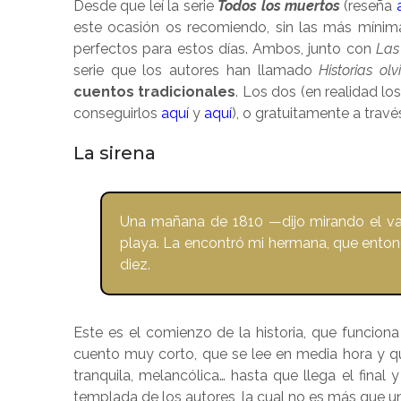
Desde que leí la serie
Todos los muertos
(reseña
este ocasión os recomiendo, sin las más mínima
perfectos para estos días. Ambos, junto con
Las
serie que los autores han llamado
Historias ol
cuentos tradicionales
. Los dos (en realidad l
conseguirlos
aquí
y
aquí
), o gratuitamente a trav
La sirena
Una mañana de 1810 —dijo mirando el vas
playa. La encontró mi hermana, que enton
diez.
Este es el comienzo de la historia, que funci
cuento muy corto, que se lee en media hora y q
tranquila, melancólica… hasta que llega el fina
templada de los autores, la cual no es más que un