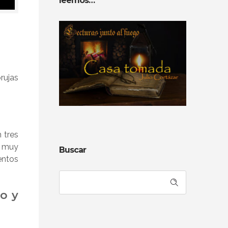
leemos…
rujas
 tres
o muy
Buscar
entos
ro y