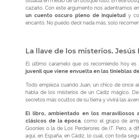
situada en medio de un bosque ruso. En ese bosq
cazarlo. Con este argumento nos adentramos en
un cuento oscuro pleno de inquietud
y con
encantó. No puedo decir nada más, solo recome
La llave de los misterios. Jesús
El último caramelo que os recomiendo hoy es
juvenil que viene envuelta en las tinieblas de
Todo empieza cuando Juan, un chico de once año
habla de los misterios de un Cádiz mágico. D
secretos más ocultos de su tierra y vivirá las av
El libro, ambientado en los maravillosos
clásicos de la época
, como el grupo de amig
Goonies o la de Los Perderores de
IT
. Pero, a d
aquí, en España, en Cádiz, lo cual, con toda seg