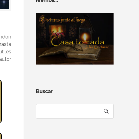
leemos…
andon
hasta
tiles
 autor
Buscar