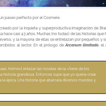
 un paseo perfecto por el Cosmere.
creado por la inquieta y superproductiva imaginación de Br
a hace casi 43 años. Muchas (no todas) de las historias que 
verso, y la mayoría de ellas se entrelazan por pequeños y su
rcibidos al lector. En el prólogo de
Arcanum ilimitado
, el
aac Asimov] enlazar las novelas de la «Serie de los
a historia grandiosa. Entonces supe que yo quería crear
a la épica. Una historia que abarcara diversos mundos y