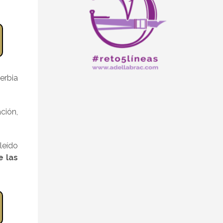
erbia
ción,
leído
e las