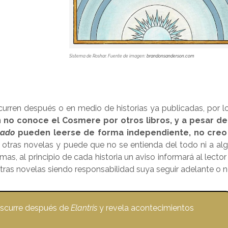
Sistema de Roshar. Fuente de imagen:
brandonsanderson.com
urren después o en medio de historias ya publicadas, por l
n no conoce el Cosmere por otros libros, y a pesar d
tado
pueden leerse de forma independiente, no creo
ía otras novelas y puede que no se entienda del todo ni a al
as, al principio de cada historia un aviso informará al lector 
tras novelas siendo responsabilidad suya seguir adelante o n
ranscurre después de
Elantris
y revela acontecimientos