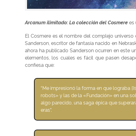
Arcanum ilimitado: La colección del Cosmere
es
El Cosmere es el nombre del complejo universo 
Sanderson, escritor de fantasía nacido en Nebrask
ahora ha publicado Sanderson ocurren en este uni
elementos, los cuales es fácil que pasen desape
confiesa que:
“Me impresionó la forma en que lograba [Is
robots» y las de la «Fundación» en una sol
algo parecido, una saga épica que superar
eras”.