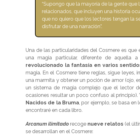
“Supongo que la mayoría de la gente que l
relacionados, que incluyen una historia ocu
que no quiero que los lectores tengan la 
disfrutar de una narración”.
Una de las particularidades del Cosmere es que e
una magia particular, diferente de aquell
revolucionado la fantasía en varios sentido
magia. En el Cosmere tiene reglas, sigue leyes, i
una marmita y obtener un poción de amor (ojo, est
un sistema de magia complejo que el lector d
ocasiones resultar un poco confuso al principio). 
Nacidos de la Bruma
, por ejemplo, se basa en
encontraré en cada libro.
Arcanum ilimitado
recoge
nueve relatos
(el últ
se desarrollan en el Cosmere: