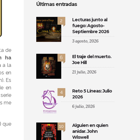
Últimas entradas
Lecturas junto al
2
fuego: Agosto-
Septiembre 2026
3 agosto, 2026
ta de
El traje del muerto.
6
n ha
Joe Hill
 a la
21 julio, 2026
os en
). Es
de en
Reto 5 Líneas: Julio
4
serie
2026
os me
6 julio, 2026
) que
Alguien en quien
10
anidar. John
Wiswell