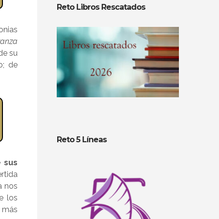
Reto Libros Rescatados
onias
ranza
de su
o; de
Reto 5 Líneas
e sus
rtida
a nos
e los
o más