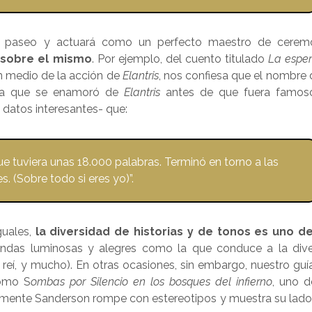
e paseo y actuará como un perfecto maestro de cerem
 sobre el mismo
. Por ejemplo, del cuento titulado
La espe
en medio de la acción de
Elantris
, nos confiesa que el nombre 
ica que se enamoró de
Elantris
antes de que fuera famos
datos interesantes- que:
 que tuviera unas 18.000 palabras. Terminó en torno a las
. (Sobre todo si eres yo)”.
guales,
la diversidad de historias y de tonos es uno d
endas luminosas y alegres como la que conduce a la dive
reí, y mucho). En otras ocasiones, sin embargo, nuestro guí
como S
ombas por Silencio en los bosques del infierno
, uno d
evamente Sanderson rompe con estereotipos y muestra su lad