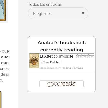
Todas las entradas
Elegir mes
Anabel's bookshelf:
currently-reading
o que
El Atlético Invisible
e que
 que
by
Terry Pratchett
gunos
tagged: currently-reading y fantasía
de si
o.