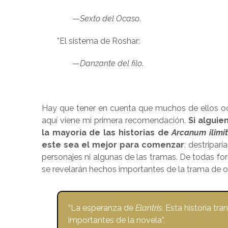
—
Sexto del Ocaso
.
*El sistema de Roshar:
—
Danzante del filo
.
Hay que tener en cuenta que muchos de ellos oc
aquí viene mi primera recomendación.
Si alguie
la mayoría de las historias de
Arcanum ilimi
este sea el mejor para comenzar
: destripar
personajes ni algunas de las tramas. De todas form
se revelarán hechos importantes de la trama de o
“La esperanza de
Elantris
. Esta historia t
importantes de la novela”.