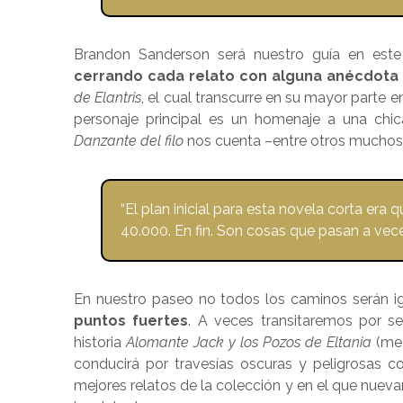
Brandon Sanderson será nuestro guía en est
cerrando cada relato con alguna anécdota
de Elantris
, el cual transcurre en su mayor parte 
personaje principal es un homenaje a una ch
Danzante del filo
nos cuenta –entre otros muchos 
“El plan inicial para esta novela corta era
40.000. En fin. Son cosas que pasan a veces
En nuestro paseo no todos los caminos serán i
puntos fuertes
. A veces transitaremos por s
historia
Alomante Jack y los Pozos de Eltania
(me 
conducirá por travesías oscuras y peligrosas 
mejores relatos de la colección y en el que nu