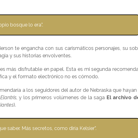
ropio bosque lo era”.
erson te engancha con sus carismáticos personajes, su sob
ia y sus historias envolventes.
, es más disfrutable en papel. Esta es mi segunda recomenda
ráfica y el formato electrónico no es cómodo.
omendaría a los seguidores del autor de Nebraska que hayan 
,
Elantris
, y los primeros volúmenes de la saga
El archivo d
iantes
).
e saber. Más secretos, como diría Kelsier”.