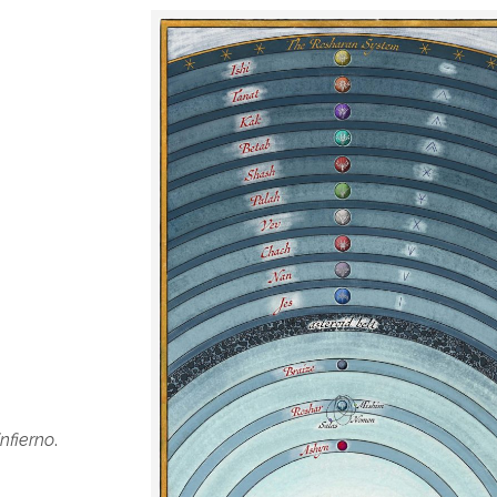
nfierno
.