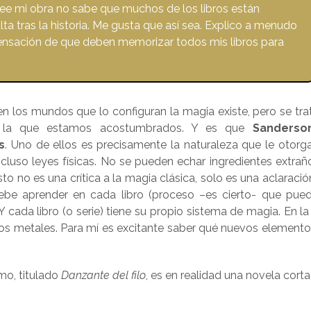
ee mi obra no sabe que muchos de los libros están
lta tras la historia. Me gusta que así sea. Explico a menudo
sensación de que deben memorizar todos mis libros para
n los mundos que lo configuran la magia existe, pero se tra
a a la que estamos acostumbrados. Y es que
Sanderso
s
. Uno de ellos es precisamente la naturaleza que le otorga
ncluso leyes físicas. No se pueden echar ingredientes extrañ
o no es una crítica a la magia clásica, solo es una aclaración
ebe aprender en cada libro (proceso –es cierto- que pue
Y cada libro (o serie) tiene su propio sistema de magia. En la 
 los metales. Para mí es excitante saber qué nuevos element
imo, titulado
Danzante del filo
, es en realidad una novela corta