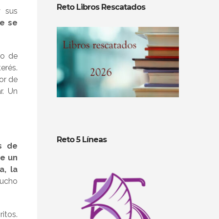
Reto Libros Rescatados
y sus
ue se
to de
erés.
or de
r. Un
Reto 5 Líneas
s de
te un
a, la
mucho
itos.