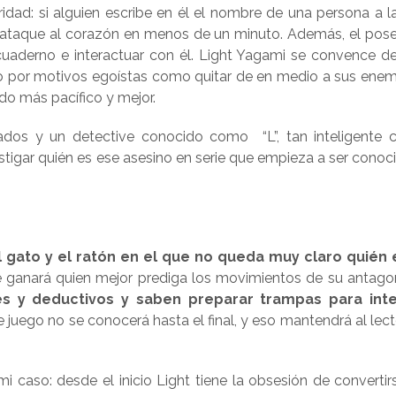
idad: si alguien escribe en él el nombre de una persona a l
n ataque al corazón en menos de un minuto. Además, el pos
cuaderno e interactuar con él. Light Yagami se convence d
 no por motivos egoístas como quitar de en medio a sus enem
ndo más pacífico y mejor.
dos y un detective conocido como “L”, tan inteligente
stigar quién es ese asesino en serie que empieza a ser conoci
 gato y el ratón en el que no queda muy claro quién 
e ganará quien mejor prediga los movimientos de su antagon
tes y deductivos y saben preparar trampas para int
e juego no se conocerá hasta el final, y eso mantendrá al lect
i caso: desde el inicio Light tiene la obsesión de convertir