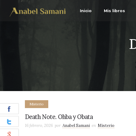
Inicio
Mis libros
D
Misterio
Death Note. Ohba y Obata
16 febrero, 2026
por
Anabel Samani
en
Misterio