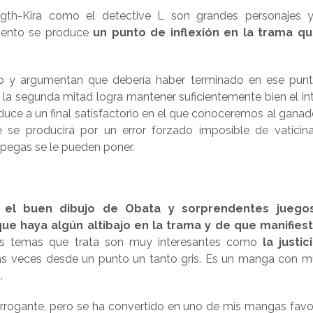
igth-Kira como el detective L son grandes personajes 
mento se produce
un punto de inflexión en la trama q
vo y argumentan que debería haber terminado en ese pun
n, la segunda mitad logra mantener suficientemente bien el int
duce a un final satisfactorio en el que conoceremos al ganad
e se producirá por un error forzado imposible de vaticina
 pegas se le pueden poner.
n el buen dibujo de Obata y sorprendentes juego
e haya algún altibajo en la trama y de que manifies
 temas que trata son muy interesantes como
la justici
 veces desde un punto un tanto gris. Es un manga con 
.
arrogante, pero se ha convertido en uno de mis mangas favor