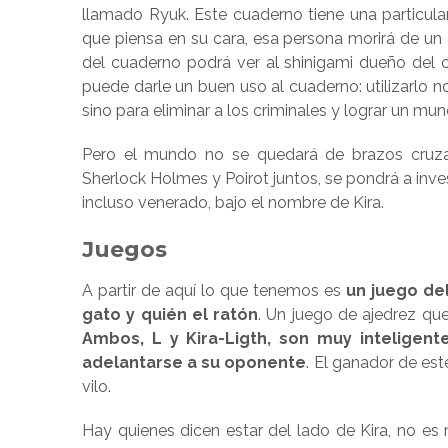
llamado Ryuk. Este cuaderno tiene una particular
que piensa en su cara, esa persona morirá de u
del cuaderno podrá ver al shinigami dueño del 
puede darle un buen uso al cuaderno: utilizarlo
sino para eliminar a los criminales y lograr un mu
Pero el mundo no se quedará de brazos cruza
Sherlock Holmes y Poirot juntos, se pondrá a inve
incluso venerado, bajo el nombre de Kira.
Juegos
A partir de aquí lo que tenemos es
un juego del
gato y quién el ratón
. Un juego de ajedrez qu
Ambos, L y Kira-Ligth, son muy inteligen
adelantarse a su oponente
. El ganador de est
vilo.
Hay quienes dicen estar del lado de Kira, no es m