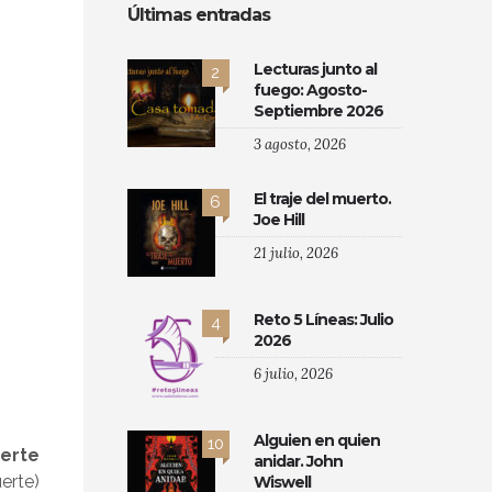
Últimas entradas
Lecturas junto al
2
fuego: Agosto-
Septiembre 2026
3 agosto, 2026
El traje del muerto.
6
Joe Hill
21 julio, 2026
Reto 5 Líneas: Julio
4
2026
6 julio, 2026
Alguien en quien
10
erte
anidar. John
erte)
Wiswell