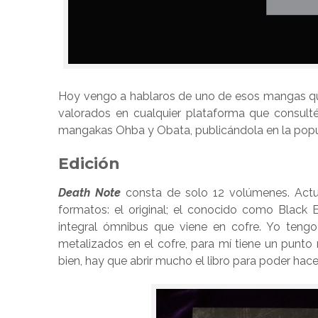
Hoy vengo a hablaros de uno de esos mangas que
valorados en cualquier plataforma que consulté
mangakas Ohba y Obata, publicándola en la popu
Edición
Death Note
consta de solo 12 volúmenes. Act
formatos: el original; el conocido como Black 
integral ómnibus que viene en cofre. Yo tengo
metalizados en el cofre, para mí tiene un punto
bien, hay que abrir mucho el libro para poder hace