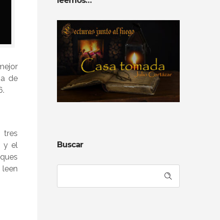
leemos…
mejor
ja de
6.
 tres
Buscar
 y el
oques
 leen