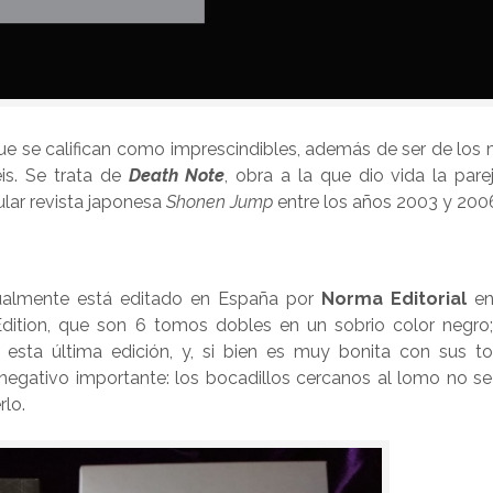
 se califican como imprescindibles, además de ser de los 
is. Se trata de
Death Note
, obra a la que dio vida la pare
lar revista japonesa
Shonen Jump
entre los años 2003 y 200
ualmente está editado en España por
Norma Editorial
en
Edition, que son 6 tomos dobles en un sobrio color negro;
 esta última edición, y, si bien es muy bonita con sus t
 negativo importante: los bocadillos cercanos al lomo no se
rlo.