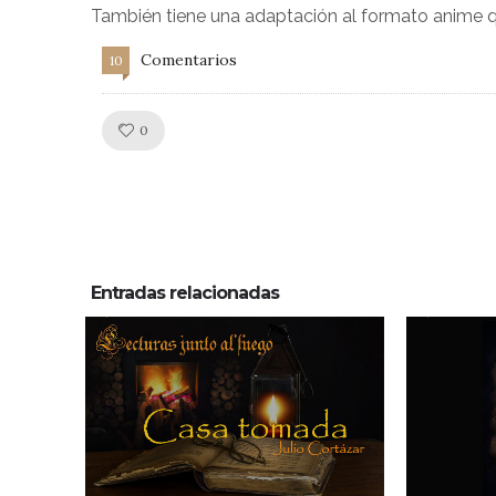
También tiene una adaptación al formato anime que 
Comentarios
10
Like!
0
Entradas relacionadas
6
0
4
0