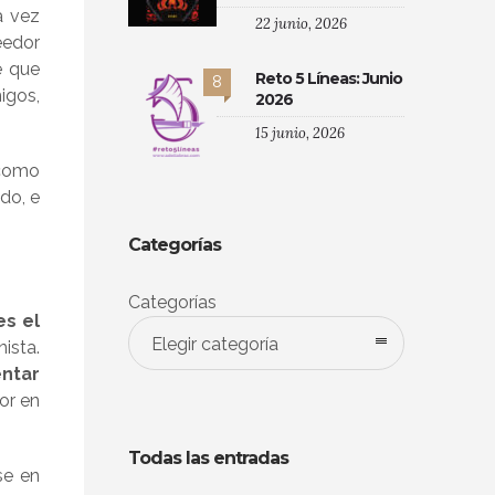
a vez
22 junio, 2026
eedor
e que
Reto 5 Líneas: Junio
8
igos,
2026
15 junio, 2026
 como
do, e
Categorías
Categorías
es el
Elegir categoría
ista.
entar
or en
Todas las entradas
se en