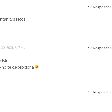
Responder
tan tus retos.
l 20, 2021, 3:17 pm
Responder
vela.
nte no te decepciona
Responder