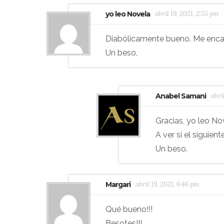
yo leo Novela
abril 19, 2021, 2:55 pm
Diabólicamente bueno. Me encan
Un beso,
Anabel Samani
abri
Gracias, yo leo No
A ver si el siguie
Un beso.
Margari
abril 19, 2021, 6:46 pm
Qué bueno!!!
Besotes!!!