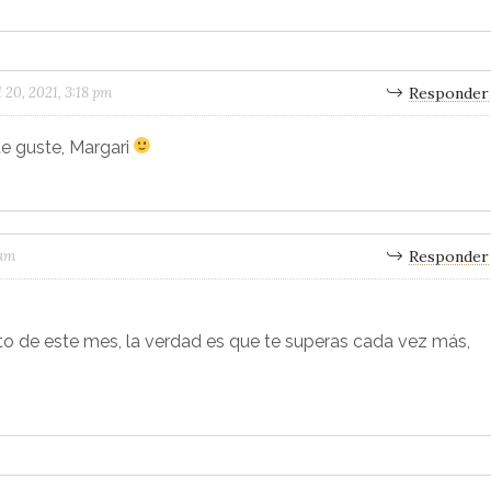
l 20, 2021, 3:18 pm
Responder
te guste, Margari
 am
Responder
 de este mes, la verdad es que te superas cada vez más,