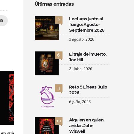
Últimas entradas
Lecturas junto al
2
IR
fuego: Agosto-
Septiembre 2026
3 agosto, 2026
El traje del muerto.
6
Joe Hill
21 julio, 2026
Reto 5 Líneas: Julio
4
2026
6 julio, 2026
Alguien en quien
10
anidar. John
Wiswell
well