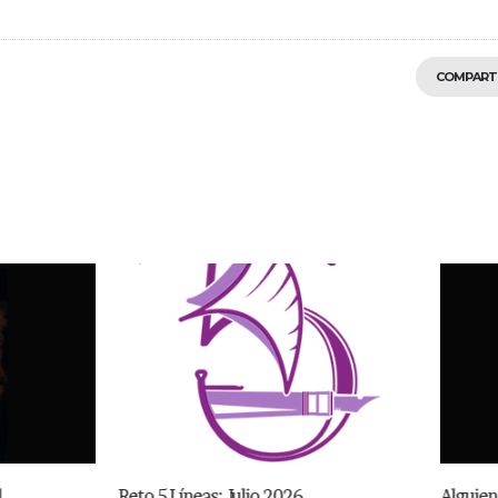
COMPART
10
0
as: Julio 2026
Alguien en quien anidar. John Wis