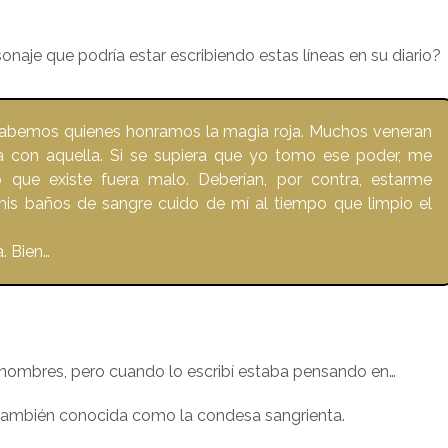
rsonaje que podría estar escribiendo estas líneas en su diario?
lo sabemos quienes honramos la magia roja. Muchos veneran
da con aquella. Si se supiera que yo tomo ese poder, me
 que existe fuera malo. Deberían, por contra, estarme
 mis baños de sangre cuido de mí al tiempo que limpio el
. Bien…
 nombres, pero cuando lo escribí estaba pensando en…
 también conocida como la condesa sangrienta.