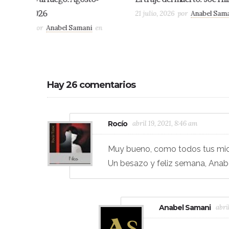
21 julio, 2026
por
Anabel Samani
en
Terror
6 julio, 2026
Reto 5 Líne
en
Hay 26 comentarios
Rocío
abril 19, 2021, 8:46 am
Muy bueno, como todos tus mic
Un besazo y feliz semana, Anabe
Anabel Samani
abri