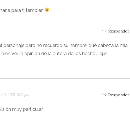
emana para ti también
Responder
l personaje pero no recuerdo su nombre, qué cabeza la mía,
ien ver la opinión de la autora de los hecho… jej.e.
l 20, 2021, 3:17 pm
Responder
 visión muy particular.