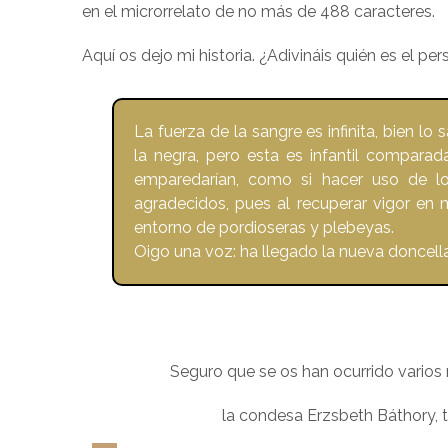
en el microrrelato de no más de 488 caracteres.
Aquí os dejo mi historia. ¿Adivináis quién es el pe
La fuerza de la sangre es infinita, bien 
la negra, pero esta es infantil compara
emparedarían, como si hacer uso de lo
agradecidos, pues al recuperar vigor en
entorno de pordioseras y plebeyas.
Oigo una voz: ha llegado la nueva doncella
Seguro que se os han ocurrido varios
la condesa Erzsbeth Báthory,