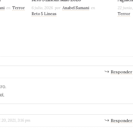
por
Anabel Samani
en
22 junio, 2026
por
Anabel Samani
en
as
Terror
Responder
ro.
l.
l 20, 2021, 3:16 pm
Responder