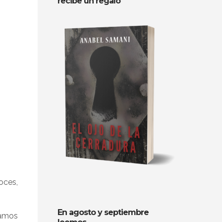
recibe un regalo
oces,
En agosto y septiembre
yamos