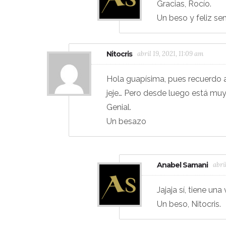
Gracias, Rocío.
Un beso y feliz s
Nitocris
abril 19, 2021, 11:09 am
Hola guapísima, pues recuerdo a
jeje… Pero desde luego está muy b
Genial.
Un besazo
Anabel Samani
abri
Jajaja sí, tiene una
Un beso, Nitocris.