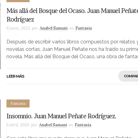
Más allá del Bosque del Ocaso. Juan Manuel Peñat
Rodríguez
6 junio, 2023
por
Anabel Samani
en
Fantasía
Después de escribir varios libros compuestos por relatos 
novelas cortas, Juan Manuel Peñate nos ha traído su prim
novela, Más allá del Bosque del Ocaso, una obra de fanta
LEER MÁS
COMPAR
Fantasía
Insomnio. Juan Manuel Peñate Rodríguez.
6 abril, 2020
por
Anabel Samani
en
Fantasía