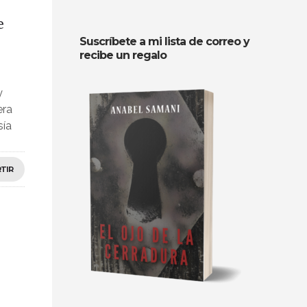
e
Suscríbete a mi lista de correo y
recibe un regalo
y
era
sía
TIR