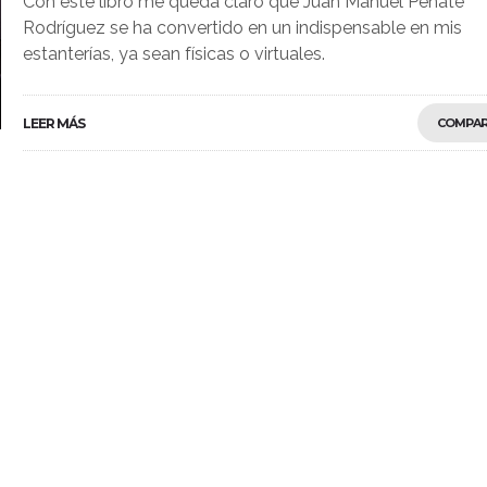
Con este libro me queda claro que Juan Manuel Peñate
Rodríguez se ha convertido en un indispensable en mis
estanterías, ya sean físicas o virtuales.
LEER MÁS
COMPAR