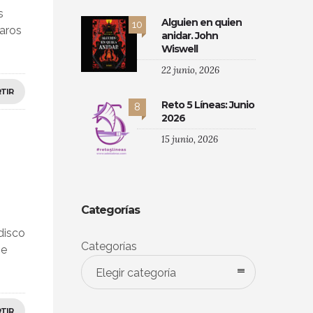
s
Alguien en quien
10
saros
anidar. John
Wiswell
22 junio, 2026
TIR
Reto 5 Líneas: Junio
8
2026
15 junio, 2026
Categorías
disco
Categorías
me
Elegir categoría
TIR