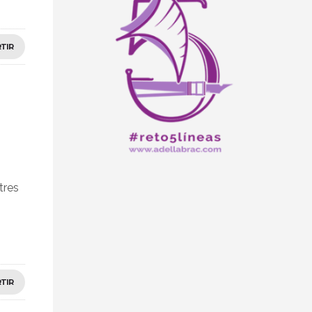
TIR
tres
TIR