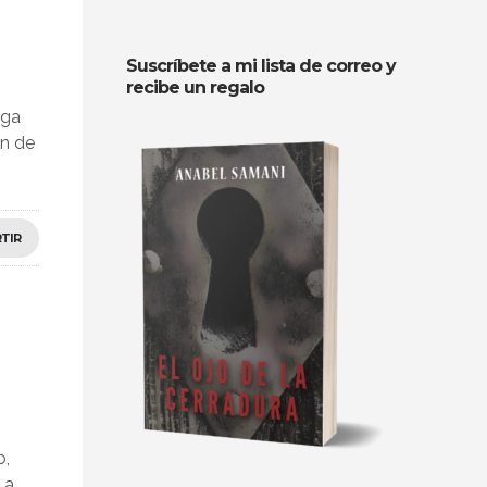
Suscríbete a mi lista de correo y
recibe un regalo
aga
ón de
TIR
o,
 a