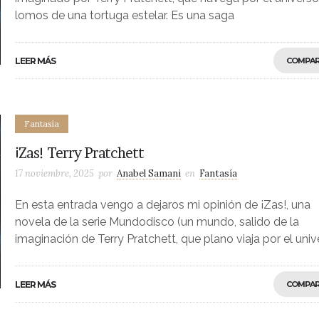
lomos de una tortuga estelar. Es una saga
LEER MÁS
COMPAR
Fantasía
¡Zas! Terry Pratchett
17 noviembre, 2025
por
Anabel Samani
en
Fantasía
En esta entrada vengo a dejaros mi opinión de ¡Zas!, una
novela de la serie Mundodisco (un mundo, salido de la
imaginación de Terry Pratchett, que plano viaja por el univ
LEER MÁS
COMPAR