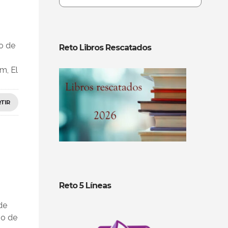
o de
Reto Libros Rescatados
m, El
TIR
Reto 5 Líneas
de
go de