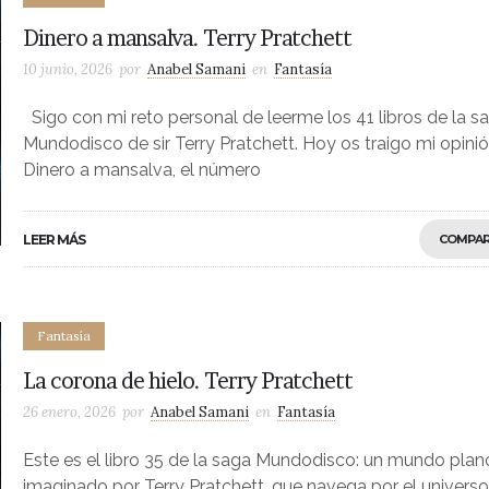
Dinero a mansalva. Terry Pratchett
10 junio, 2026
por
Anabel Samani
en
Fantasía
Sigo con mi reto personal de leerme los 41 libros de la s
Mundodisco de sir Terry Pratchett. Hoy os traigo mi opini
Dinero a mansalva, el número
LEER MÁS
COMPAR
Fantasía
La corona de hielo. Terry Pratchett
26 enero, 2026
por
Anabel Samani
en
Fantasía
Este es el libro 35 de la saga Mundodisco: un mundo plan
imaginado por Terry Pratchett, que navega por el universo