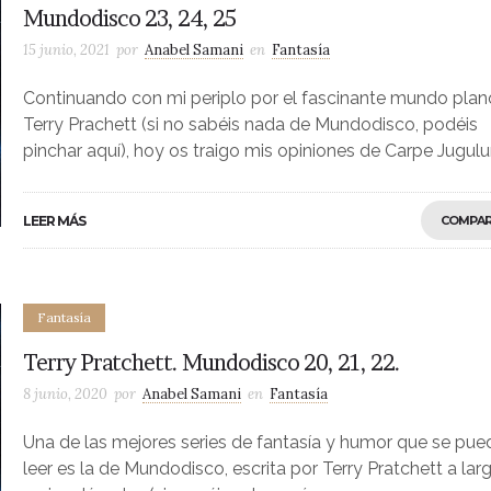
Mundodisco 23, 24, 25
15 junio, 2021
por
Anabel Samani
en
Fantasía
Continuando con mi periplo por el fascinante mundo plan
Terry Prachett (si no sabéis nada de Mundodisco, podéis
pinchar aquí), hoy os traigo mis opiniones de Carpe Jugulu
LEER MÁS
COMPAR
Fantasía
Terry Pratchett. Mundodisco 20, 21, 22.
8 junio, 2020
por
Anabel Samani
en
Fantasía
Una de las mejores series de fantasía y humor que se pue
leer es la de Mundodisco, escrita por Terry Pratchett a lar