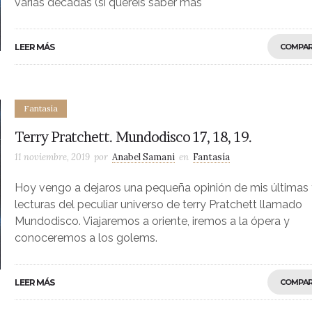
varias décadas (si queréis saber más
LEER MÁS
COMPAR
Fantasía
Terry Pratchett. Mundodisco 17, 18, 19.
11 noviembre, 2019
por
Anabel Samani
en
Fantasía
Hoy vengo a dejaros una pequeña opinión de mis últimas 
lecturas del peculiar universo de terry Pratchett llamado
Mundodisco. Viajaremos a oriente, iremos a la ópera y
conoceremos a los golems.
LEER MÁS
COMPAR