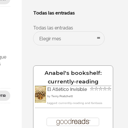
Todas las entradas
Todas las entradas
Elegir mes
que
s
Anabel's bookshelf:
currently-reading
El Atlético Invisible
TIR
by
Terry Pratchett
tagged: currently-reading and fantasía