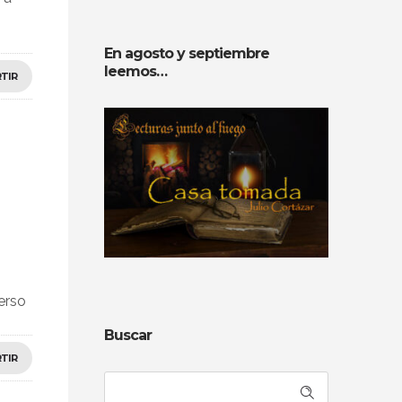
En agosto y septiembre
leemos…
TIR
erso
Buscar
TIR