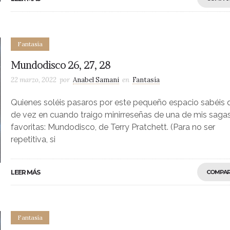
Fantasía
Mundodisco 26, 27, 28
22 marzo, 2022
por
Anabel Samani
en
Fantasía
Quienes soléis pasaros por este pequeño espacio sabéis 
de vez en cuando traigo minirreseñas de una de mis saga
favoritas: Mundodisco, de Terry Pratchett. (Para no ser
repetitiva, si
LEER MÁS
COMPAR
Fantasía