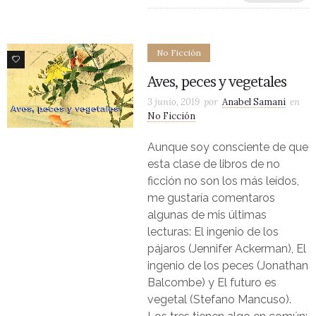
No Ficción
1
Aves, peces y vegetales
3 junio, 2019
por
Anabel Samani
en
No Ficción
Aunque soy consciente de que
esta clase de libros de no
ficción no son los más leídos,
me gustaría comentaros
algunas de mis últimas
lecturas: El ingenio de los
pájaros (Jennifer Ackerman), El
ingenio de los peces (Jonathan
Balcombe) y El futuro es
vegetal (Stefano Mancuso).