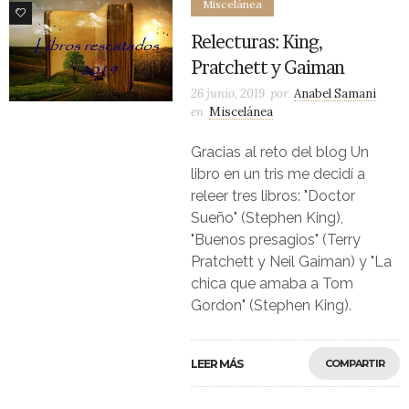
Miscelánea
2
Relecturas: King,
Pratchett y Gaiman
26 junio, 2019
por
Anabel Samani
en
Miscelánea
Gracias al reto del blog Un
libro en un tris me decidí a
releer tres libros: "Doctor
Sueño" (Stephen King),
"Buenos presagios" (Terry
Pratchett y Neil Gaiman) y "La
chica que amaba a Tom
Gordon" (Stephen King).
LEER MÁS
COMPARTIR