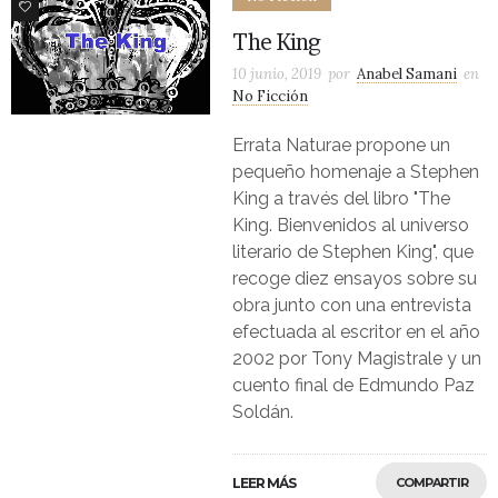
1
The King
10 junio, 2019
por
Anabel Samani
en
No Ficción
Errata Naturae propone un
pequeño homenaje a Stephen
King a través del libro "The
King. Bienvenidos al universo
literario de Stephen King", que
recoge diez ensayos sobre su
obra junto con una entrevista
efectuada al escritor en el año
2002 por Tony Magistrale y un
cuento final de Edmundo Paz
Soldán.
LEER MÁS
COMPARTIR