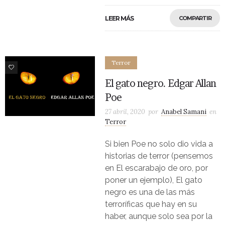
LEER MÁS
COMPARTIR
Terror
8
El gato negro. Edgar Allan
Poe
27 abril, 2020
por
Anabel Samani
en
Terror
Si bien Poe no solo dio vida a
historias de terror (pensemos
en El escarabajo de oro, por
poner un ejemplo), El gato
negro es una de las más
terroríficas que hay en su
haber, aunque solo sea por la