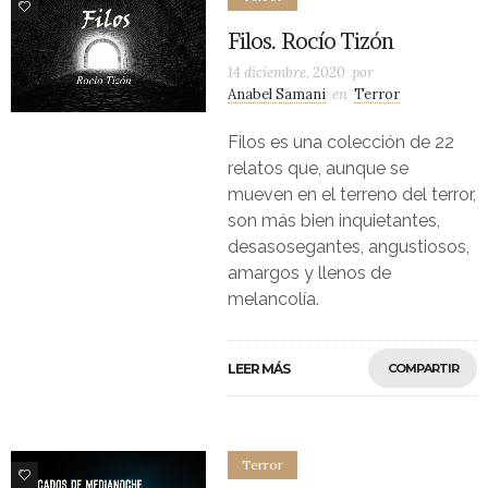
0
Filos. Rocío Tizón
14 diciembre, 2020
por
Anabel Samani
en
Terror
Filos es una colección de 22
relatos que, aunque se
mueven en el terreno del terror,
son más bien inquietantes,
desasosegantes, angustiosos,
amargos y llenos de
melancolía.
LEER MÁS
COMPARTIR
Terror
1