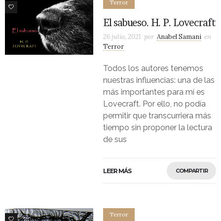
Terror
1
El sabueso. H. P. Lovecraft
26 julio, 2021
por
Anabel Samani
en
Terror
Todos los autores tenemos
nuestras influencias: una de las
más importantes para mí es
Lovecraft. Por ello, no podía
permitir que transcurriera más
tiempo sin proponer la lectura
de sus
LEER MÁS
COMPARTIR
Terror
2